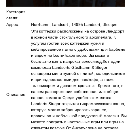
Категория
отеля:
Адрес:
Norrhamn, Landsort , 14995 Landsort, Швеция
Эти коттеджи расположены на острове Ландсорт
в южной части стокгольмского архипелага. К
услугам гостей всех коттеджей кухня и
меблированное патио с удобствами для барбекю
и видом на Балтийское море. Вы можете
бесплатно взять напрокат велосипед.Коттеджи
комплекса Landsorts Gästhamn & Stugor
оснащены мини-кухней с плитой, холодильником
и принадлежностями для чая/кофе, а также
телевизором и диваном-кроватью. Кроме того, в
вашем распоряжении собственная или общая
Описание:
ванная комната.Среди удобств комплекса
Landorts Stugor открытая гидромассажная ванна,
которую можно забронировать заранее,
прачечная и небольшой продуктовый магазин. Вы
можете поиграть в настольные игры или игры на
открытом воздухе.От Анкаруддена на острове