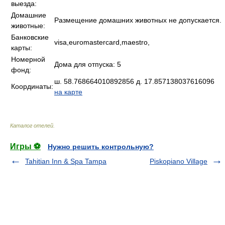
выезда:
Домашние
Размещение домашних животных не допускается.
животные:
Банковские
visa,euromastercard,maestro,
карты:
Номерной
Дома для отпуска: 5
фонд:
ш. 58.768664010892856 д. 17.857138037616096
Координаты:
на карте
Каталог отелей
.
Игры ⚽
Нужно решить контрольную?
Tahitian Inn & Spa Tampa
Piskopiano Village